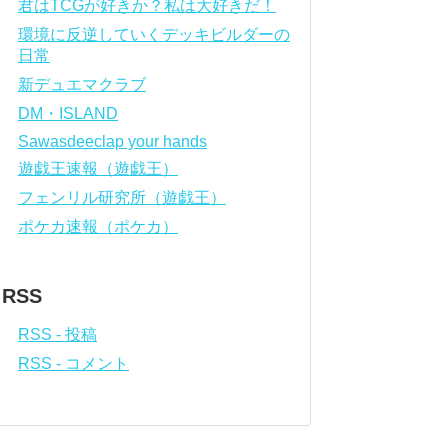
君はTCGが好きか？私は大好きだ！
環境に反逆していくデッキビルダーの
日常
新デュエマクラブ
DM・ISLAND
Sawasdeeclap your hands
遊戯王速報（遊戯王）
フェンリル研究所（遊戯王）
ポケカ速報（ポケカ）
RSS
RSS - 投稿
RSS - コメント