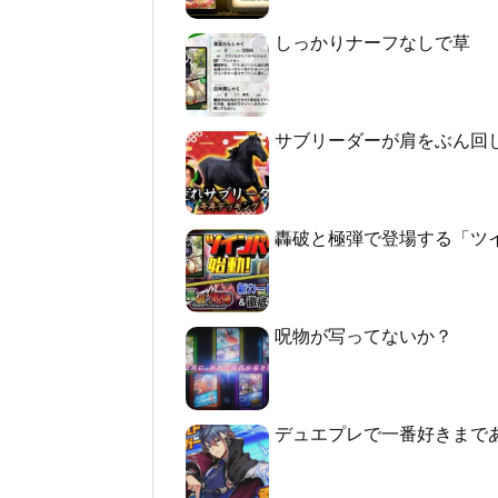
しっかりナーフなしで草
サブリーダーが肩をぶん回
轟破と極弾で登場する「ツ
呪物が写ってないか？
デュエプレで一番好きまで