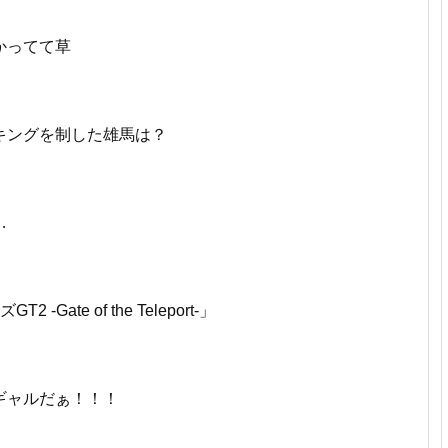
かってて草
キングを制した雄馬は？
…
Gate of the Teleport-」
ギャルだぁ！！！