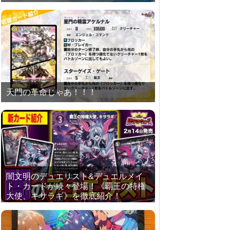
天門の革命じゃあ！！！
闇文明のデュエリスト&デュエルメイ
ト・カードが続々登場！《覇王の特権
大使、キサラギ》を徹底紹介！