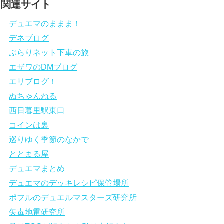
関連サイト
デュエマのままま！
デネブログ
ぶらりネット下車の旅
エザワのDMブログ
エリブログ！
ぬちゃんねる
西日暮里駅東口
コインは裏
巡りゆく季節のなかで
ととまる屋
デュエマまとめ
デュエマのデッキレシピ保管場所
ポフルのデュエルマスターズ研究所
矢毒地雷研究所