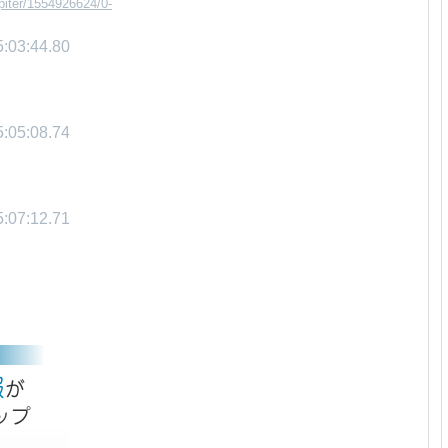
upiter/1554926624/0-
:03:44.80
:05:08.74
:07:12.71