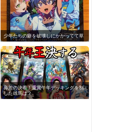
少年たちの癖を破壊しにかかってて草
鼻差の決着！重賞午年デッキングを制
した雄馬は？