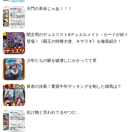
天門の革命じゃあ！！！
闇文明のデュエリスト&デュエルメイト・カードが続々
登場！《覇王の特権大使、キサラギ》を徹底紹介！
少年たちの癖を破壊しにかかってて草
鼻差の決着！重賞午年デッキングを制した雄馬は？
化け物と言われてるやつだ…