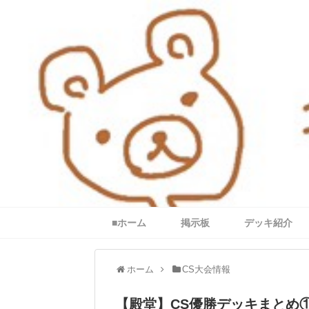
■ホーム
掲示板
デッキ紹介
ホーム
CS大会情報
【殿堂】CS優勝デッキまとめ①（”