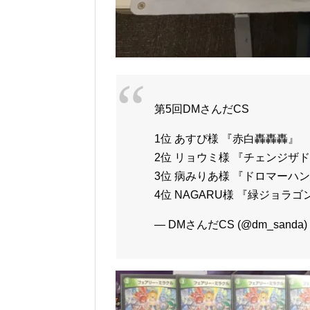
第5回DMさんだCS
1位 あすぴ様 『赤白轟轟轟』
2位 リョウミ様 『チェンジザ
3位 病みりあ様 『ドロマーハン
4位 NAGARU様 『緑ジョラゴ
— DMさんだCS (@dm_sanda)