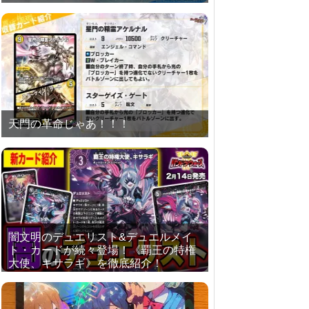
天門の革命じゃあ！！！
闇文明のデュエリスト&デュエルメイ
ト・カードが続々登場！《覇王の特権
大使、キサラギ》を徹底紹介！