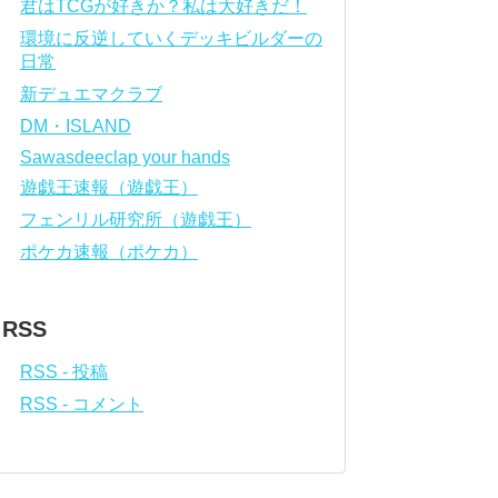
君はTCGが好きか？私は大好きだ！
環境に反逆していくデッキビルダーの
日常
新デュエマクラブ
DM・ISLAND
Sawasdeeclap your hands
遊戯王速報（遊戯王）
フェンリル研究所（遊戯王）
ポケカ速報（ポケカ）
RSS
RSS - 投稿
RSS - コメント