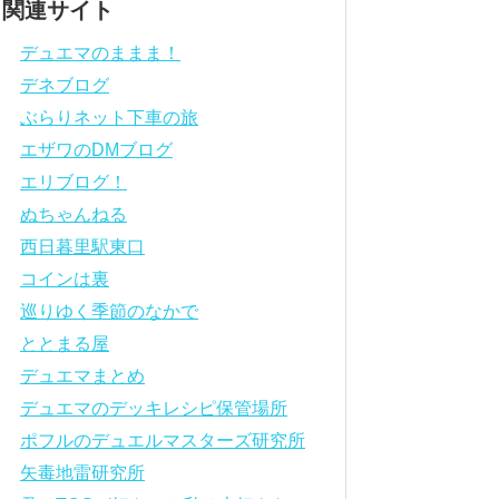
関連サイト
デュエマのままま！
デネブログ
ぶらりネット下車の旅
エザワのDMブログ
エリブログ！
ぬちゃんねる
西日暮里駅東口
コインは裏
巡りゆく季節のなかで
ととまる屋
デュエマまとめ
デュエマのデッキレシピ保管場所
ポフルのデュエルマスターズ研究所
矢毒地雷研究所