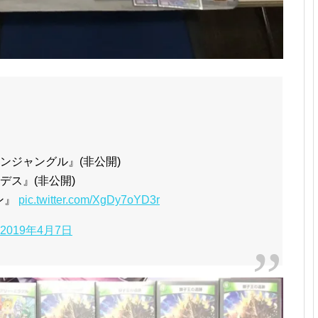
ドンジャングル』(非公開)
デス』(非公開)
ン』
pic.twitter.com/XgDy7oYD3r
2019年4月7日