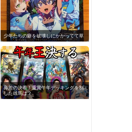
少年たちの癖を破壊しにかかってて草
鼻差の決着！重賞午年デッキングを制
した雄馬は？