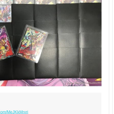
r.com/MeJKkMrxri