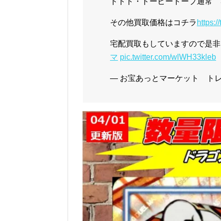
ドドド・ドーピードープ通常 37
その他買取価格はコチラ
https:/
宅配買取もしていますので是非
マ
pic.twitter.com/wlWH33kleb
— お宝あっとマーケット トレカ (@