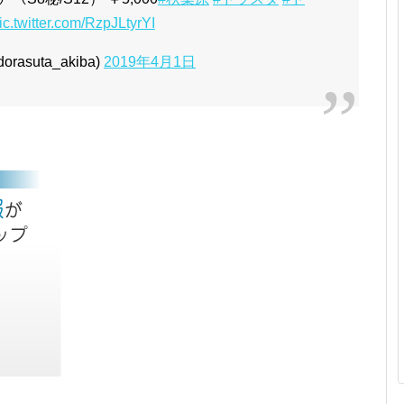
ic.twitter.com/RzpJLtyrYI
suta_akiba)
2019年4月1日