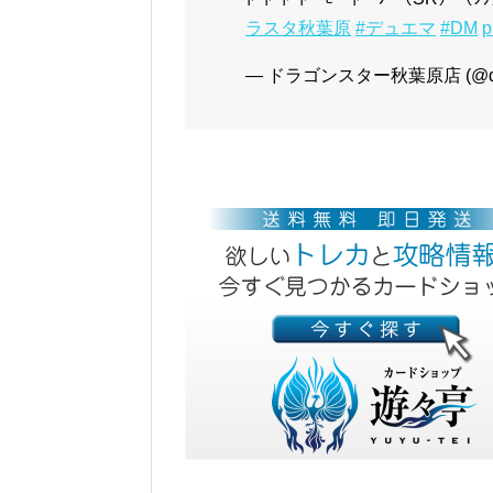
ラスタ秋葉原
#デュエマ
#DM
p
— ドラゴンスター秋葉原店 (@dora