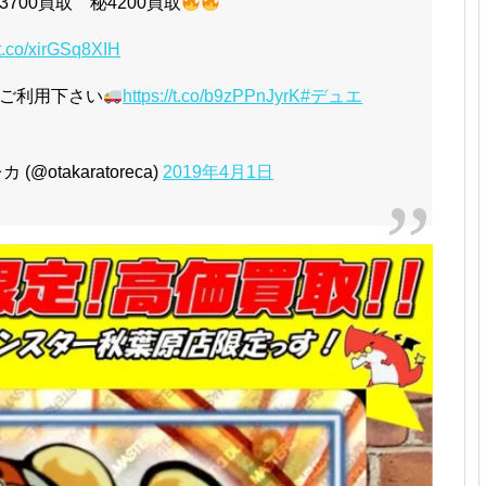
00買取 秘4200買取
/t.co/xirGSq8XIH
ご利用下さい
https://t.co/b9zPPnJyrK
#デュエ
otakaratoreca)
2019年4月1日