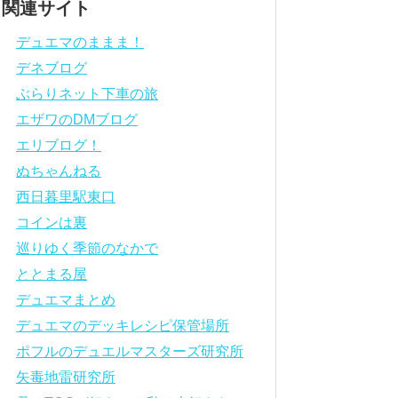
関連サイト
デュエマのままま！
デネブログ
ぶらりネット下車の旅
エザワのDMブログ
エリブログ！
ぬちゃんねる
西日暮里駅東口
コインは裏
巡りゆく季節のなかで
ととまる屋
デュエマまとめ
デュエマのデッキレシピ保管場所
ポフルのデュエルマスターズ研究所
矢毒地雷研究所