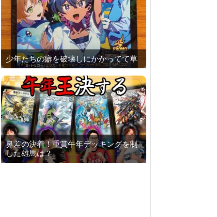
少年たちの癖を破壊しにかかってて草
鼻差の決着！重賞午年デッキングを制
した雄馬は？