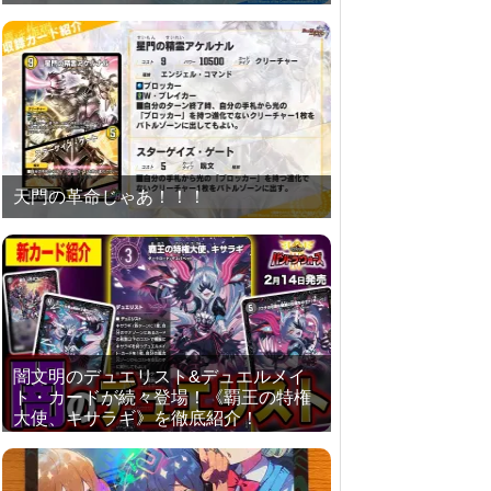
天門の革命じゃあ！！！
闇文明のデュエリスト&デュエルメイ
ト・カードが続々登場！《覇王の特権
大使、キサラギ》を徹底紹介！