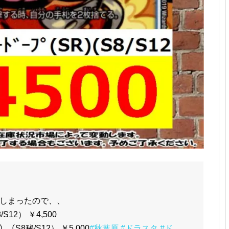
しまったので、、
/S12） ￥4,500
ｸ）（S8秘/S12） ￥5,000
#秋葉原
#ドラスタ
#ド