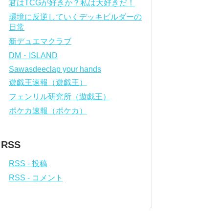
君はTCGが好きか？私は大好きだ！
環境に反逆していくデッキビルダーの
日常
新デュエマクラブ
DM・ISLAND
Sawasdeeclap your hands
遊戯王速報（遊戯王）
フェンリル研究所（遊戯王）
ポケカ速報（ポケカ）
RSS
RSS - 投稿
RSS - コメント