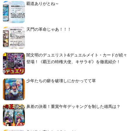
覇道ありがとね～
天門の革命じゃあ！！！
闇文明のデュエリスト&デュエルメイト・カードが続々
登場！《覇王の特権大使、キサラギ》を徹底紹介！
少年たちの癖を破壊しにかかってて草
鼻差の決着！重賞午年デッキングを制した雄馬は？