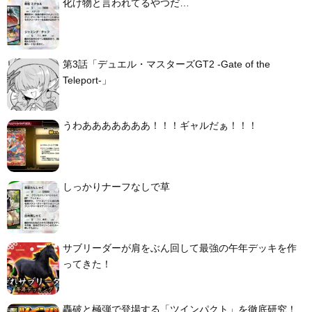
化け物と言われてるやつだ…
第3話「デュエル・マスターズGT2 -Gate of the
Teleport-」
うわあああああああ！！！ギャルだぁ！！！
しっかりナーフなしで草
サブリーダーが肩をぶん回して最強の午年デッキを作
ってきた！
轟破と極弾で登場する「ツインパクト」を徹底研究！