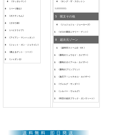
4
《ヤッタレマン》
4
《キング・ザ・スロットン
4
《パーリ騎士》
７/7777777》
4
《ポクチンちん》
5 呪文その他
4
《ガヨウ神》
4
《ジョジョジョ・ジョーカーズ》
4
《バイナラドア》
1
《ゼロの裏技ニヤリー・ゲット》
4
《アイアン・マンハッタン》
8 超次元ゾーン
4
《ジョット・ガン・ジョラゴン》
1
《超時空ストームG・XX 》
1
《燃えるデット・ソード》
1
《勝利のリュウセイ・カイザー》
2
《シャダンＱ》
1
《勝利のガイアール・カイザー》
1
《勝利のプリンプリン》
1
《激天下！シャチホコ・カイザー》
1
《ヴォルグ・サンダー》
1
《シルバー・ヴォルグ》
1
《時空の凶兵ブラック・ガンヴィート》