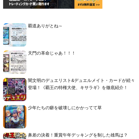
覇道ありがとね～
天門の革命じゃあ！！！
闇文明のデュエリスト&デュエルメイト・カードが続々
登場！《覇王の特権大使、キサラギ》を徹底紹介！
少年たちの癖を破壊しにかかってて草
鼻差の決着！重賞午年デッキングを制した雄馬は？