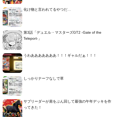
化け物と言われてるやつだ…
第3話「デュエル・マスターズGT2 -Gate of the
Teleport-」
うわあああああああ！！！ギャルだぁ！！！
しっかりナーフなしで草
サブリーダーが肩をぶん回して最強の午年デッキを作
ってきた！