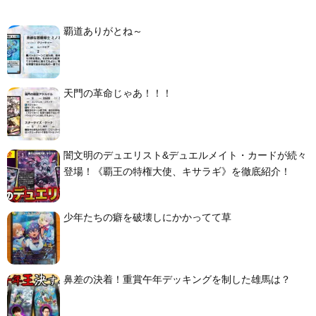
覇道ありがとね～
天門の革命じゃあ！！！
闇文明のデュエリスト&デュエルメイト・カードが続々
登場！《覇王の特権大使、キサラギ》を徹底紹介！
少年たちの癖を破壊しにかかってて草
鼻差の決着！重賞午年デッキングを制した雄馬は？