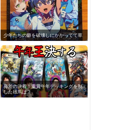
少年たちの癖を破壊しにかかってて草
鼻差の決着！重賞午年デッキングを制
した雄馬は？