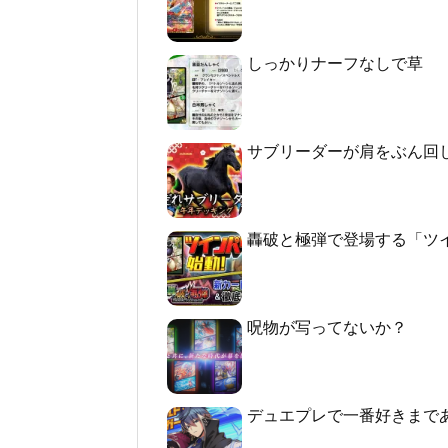
しっかりナーフなしで草
サブリーダーが肩をぶん回
轟破と極弾で登場する「ツ
呪物が写ってないか？
デュエプレで一番好きまで