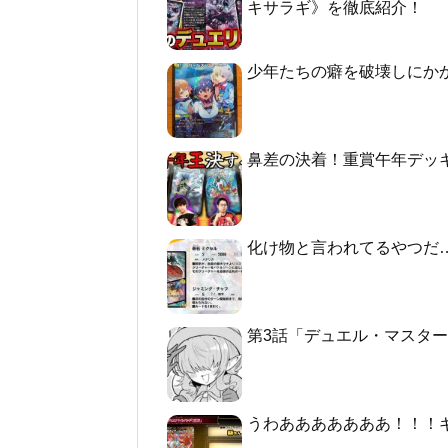
キサラギ》を徹底紹介！
少年たちの癖を破壊しにか
鼻差の決着！重賞午年デッ
化け物と言われてるやつだ
第3話「デュエル・マスターズGT2 -
うわあああああああ！！！