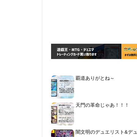
覇道ありがとね～
天門の革命じゃあ！！！
闇文明のデュエリスト&デ