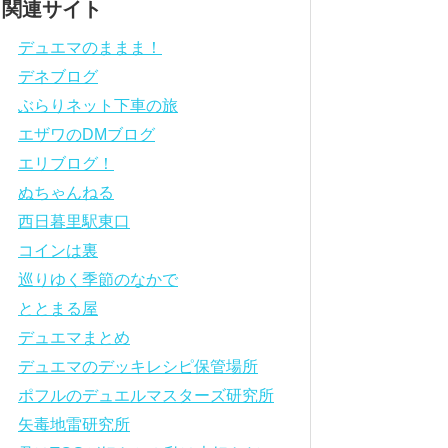
関連サイト
デュエマのままま！
デネブログ
ぶらりネット下車の旅
エザワのDMブログ
エリブログ！
ぬちゃんねる
西日暮里駅東口
コインは裏
巡りゆく季節のなかで
ととまる屋
デュエマまとめ
デュエマのデッキレシピ保管場所
ポフルのデュエルマスターズ研究所
矢毒地雷研究所