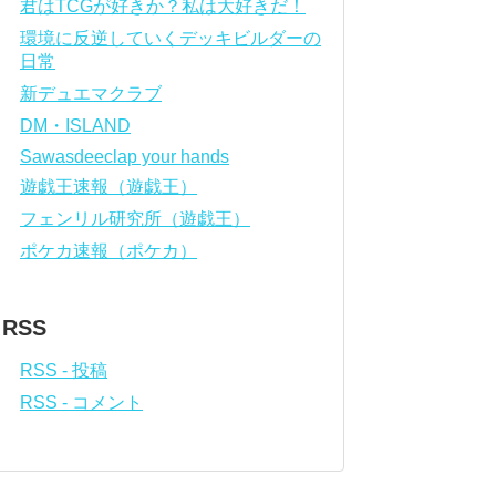
君はTCGが好きか？私は大好きだ！
環境に反逆していくデッキビルダーの
日常
新デュエマクラブ
DM・ISLAND
Sawasdeeclap your hands
遊戯王速報（遊戯王）
フェンリル研究所（遊戯王）
ポケカ速報（ポケカ）
RSS
RSS - 投稿
RSS - コメント