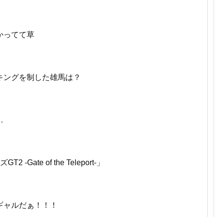
かってて草
キングを制した雄馬は？
…
Gate of the Teleport-」
ギャルだぁ！！！