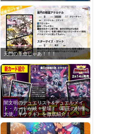
天門の革命じゃあ！！！
闇文明のデュエリスト&デュエルメイ
ト・カードが続々登場！《覇王の特権
大使、キサラギ》を徹底紹介！