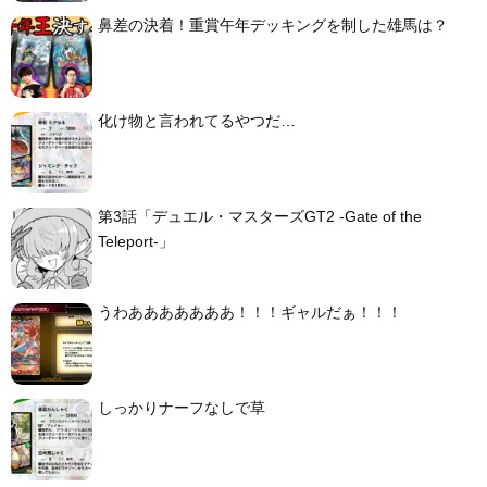
鼻差の決着！重賞午年デッキングを制した雄馬は？
化け物と言われてるやつだ…
第3話「デュエル・マスターズGT2 -Gate of the
Teleport-」
うわあああああああ！！！ギャルだぁ！！！
しっかりナーフなしで草