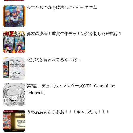
少年たちの癖を破壊しにかかってて草
鼻差の決着！重賞午年デッキングを制した雄馬は？
化け物と言われてるやつだ…
第3話「デュエル・マスターズGT2 -Gate of the
Teleport-」
うわあああああああ！！！ギャルだぁ！！！