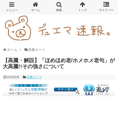
ホーム
高騰カード
【高騰・解説】「ほめほめ老/ホメホメ老句」が
大高騰!!その強さについて
2019/2/9
高騰カード