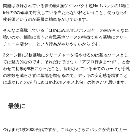
問題は収録されている夢の最&強ツインパクト超No.1パックの1箱に
5分の2の確率で封入している当たらない枠ということ、使うなら4
枚必須というのが高騰に拍車をかけています。
そんなに高騰している「ほめほめ老/ホメホメ老句」の何がそんなに
強いのか。簡単に言うと赤黒墓地ソースの特徴である墓地にクリー
チャーを増やす、という行為がやりやすいからです。
2ターン目に3枚墓地にクリーチャーを増やせるのは墓地ソースとし
ては魅力的なのです。それだけではなく「アフロ行きま〜す!!」と合
わせて初動が8枚になったこと、採用されている全てのカードが手札
の枚数を減らさずに墓地を増せるので、デッキの安定感を増すこと
に成功したのが「ほめほめ老/ホメホメ老句」の強さだと思います。
最後に
今はまだ1枚2000円代ですが、これからさらにパックが売れてカー