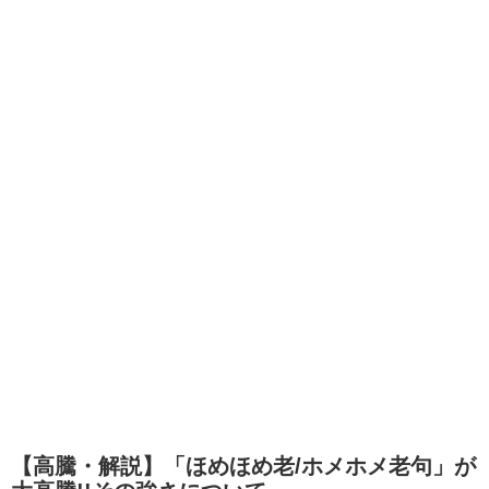
【高騰・解説】「ほめほめ老/ホメホメ老句」が