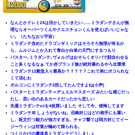
なんとかドレミ24は活かしていきたい……ミラダンテさんが無
理ならオーパーツくんやクエスチョンくんを使えばいいじゃな
い。（たちなおり宇宙）
ミラダンテ含めたドラゴンギミックはそろそろ無理が有るか
ら、ムルジムとか入れて青白か白単の天門にするつもり
バスター､ミラダンテ､ヴォルグはおそらくオリパで顔合わせる
こと多くなるなぁ てか赤ブランド族が絶対暴れるやろ次環境
ミラダンテ12殿堂入り最高か？？？？？これで弟にボコられな
くて済むわ
ボルコンにミラダンテ2投してたんですよね(小声)
バスターとミラダンテ＝デュエルマスターズ みたいな感じだっ
たし、思い出のあるカードだったから悲しい
先週ミラダンテxiiを4枚買いました そして今、後悔してます
ミラダンテⅫ しょうがないね。召喚封じはどの相手にも重い
し、呪文打つ能力が強力すぎる。チャフ撃てば両方封じてイー
ジーウィンは対策が極めて限られる。
つくりかけの魔道具ミラダンテどうしましょ