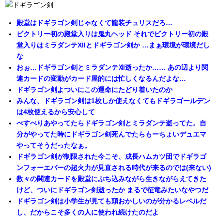
殿堂はドギラゴン剣じゃなくて龍装チュリスだろ…
ビクトリー初の殿堂入りは鬼丸ヘッド それでビクトリー初の殿
堂入りはミラダンテXIIとドギラゴン剣か …まぁ環境が環境だし
な
おぉ…ドギラゴン剣とミラダンテⅫ逝ったか…… あの辺より関
連カードの変動がカード屋的には忙しくなるんだよな…
ドギラゴン剣よついにこの運命にたどり着いたのか
みんな、ドギラゴン剣は1枚しか使えなくてもドギラゴールデン
は4枚使えるから安心して
べすぺりあやってたらドギラゴン剣とミラダンテ逝ってた。自
分がやってた時にドギラゴン剣死んでたらもーちょいデュエマ
やってそうだったなぁ。
ドギラゴン剣が制限された今こそ、成長ハムカツ団でドギラゴ
ンフォーエバーの超火力が見直される時代が来るのでは(来ない)
数々の関連カードを殿堂にぶち込みながら生きながらえてきた
けど、ついにドギラゴン剣逝ったか まるで征竜みたいなやつだ
ドギラゴン剣は小学生が見ても頭おかしいのが分かるレベルだ
し、だからこそ多くの人に使われ続けたのだよ