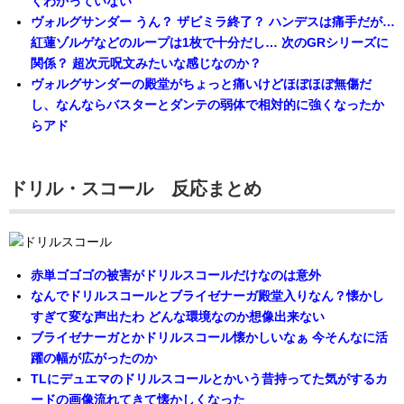
くわかっていない
ヴォルグサンダー うん？ ザビミラ終了？ ハンデスは痛手だが…
紅蓮ゾルゲなどのループは1枚で十分だし… 次のGRシリーズに
関係？ 超次元呪文みたいな感じなのか？
ヴォルグサンダーの殿堂がちょっと痛いけどほぼほぼ無傷だ
し、なんならバスターとダンテの弱体で相対的に強くなったか
らアド
ドリル・スコール 反応まとめ
赤単ゴゴゴの被害がドリルスコールだけなのは意外
なんでドリルスコールとブライゼナーガ殿堂入りなん？懐かし
すぎて変な声出たわ どんな環境なのか想像出来ない
ブライゼナーガとかドリルスコール懐かしいなぁ 今そんなに活
躍の幅が広がったのか
TLにデュエマのドリルスコールとかいう昔持ってた気がするカ
ードの画像流れてきて懐かしくなった