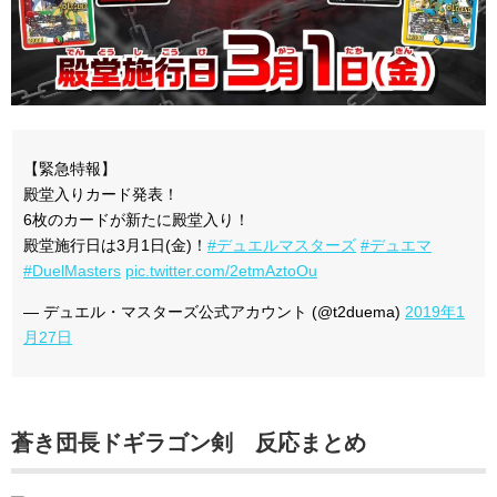
【緊急特報】
殿堂入りカード発表！
6枚のカードが新たに殿堂入り！
殿堂施行日は3月1日(金)！
#デュエルマスターズ
#デュエマ
#DuelMasters
pic.twitter.com/2etmAztoOu
— デュエル・マスターズ公式アカウント (@t2duema)
2019年1
月27日
蒼き団長ドギラゴン剣 反応まとめ