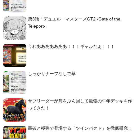
第3話「デュエル・マスターズGT2 -Gate of the
Teleport-」
うわあああああああ！！！ギャルだぁ！！！
しっかりナーフなしで草
サブリーダーが肩をぶん回して最強の午年デッキを作
ってきた！
轟破と極弾で登場する「ツインパクト」を徹底研究！