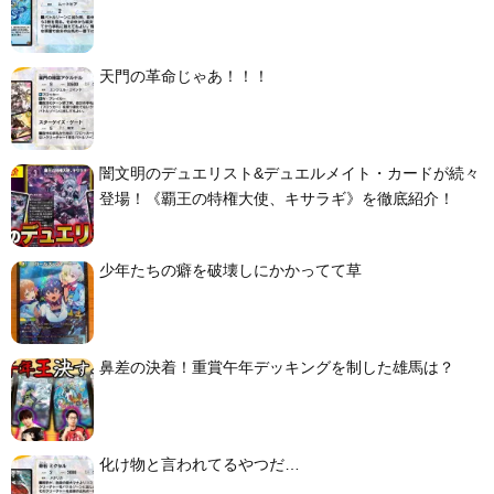
天門の革命じゃあ！！！
闇文明のデュエリスト&デュエルメイト・カードが続々
登場！《覇王の特権大使、キサラギ》を徹底紹介！
少年たちの癖を破壊しにかかってて草
鼻差の決着！重賞午年デッキングを制した雄馬は？
化け物と言われてるやつだ…