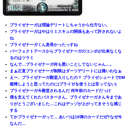
ブライゼナーガは理論デリートしちゃうから仕方ない。
ブライゼナーガはやはりミスキュの関係もあって許されないよ
ね
ブライゼナーガくん息長かったっすね
パーフェクトアースからブライゼナーガのコンボが出来なくな
るのはツラミ
なんで…ブライゼナーガ何も悪いことしてないじゃん…。
まぁ正直ブライゼナーガ制限はダーツデリートには痛いわなぁ
えー、ブライゼナーガ殿堂入りしたの？ ブライゼシュートでDM
復帰しようと思ってたのに(ブライゼを使うとは言ってない)
ブライゼナーガ今殿堂されるんだ 何年前のカードだっけ
僕を支えてくれたバスターさん、ブライゼナーガさん今まであ
りがとうございました…これはデッゾが上がってきそうな感じ
する
てかブライゼナーガって… あいつは10弾のカードだぜ?なぜ今
なんだ…