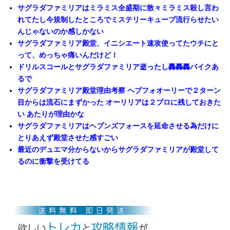
サグラダファミリアはミラミス全盛期に散々ミラミス殺し言わ
れてたし今規制したところでミステリーキューブ流行らせたい
んじゃないのか感しかない
サグラダファミリア殿堂、イニシエート速攻使ってたウチにと
って、めっちゃ痛いんだけど！
ドリルスコールとサグラダファミリア逝ったし轟轟轟バイクあ
るで
サグラダファミリア殿堂理由考察 ヘブフォオーリーで２ターン
目からは流石にまずかった オーリリアは２ブロに残しておきた
い あたりが理由かな
サグラダファミリアはヘブンズフォースを延命させる為だけに
とりあえず殿堂させた感すごい
最近のデュエマ分からないからサグラダファミリアが殿堂して
るのに衝撃を受けてる