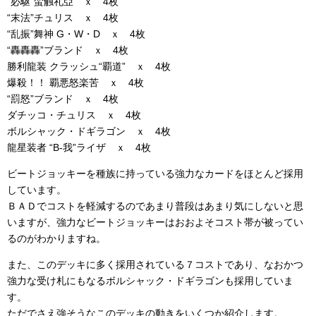
“必駆”蛮触礼亞 ｘ 4枚
“末法”チュリス ｘ 4枚
“乱振”舞神 G・W・D ｘ 4枚
“轟轟轟”ブランド ｘ 4枚
勝利龍装 クラッシュ“覇道” ｘ 4枚
爆殺！！ 覇悪怒楽苦 ｘ 4枚
“罰怒”ブランド ｘ 4枚
ダチッコ・チュリス ｘ 4枚
ボルシャック・ドギラゴン ｘ 4枚
龍星装者 “B-我”ライザ ｘ 4枚
ビートジョッキーを種族に持っている強力なカードをほとんど採用
しています。
ＢＡＤでコストを軽減するのであまり普段はあまり気にしないと思
いますが、強力なビートジョッキーはおおよそコスト帯が被ってい
るのがわかりますね。
また、このデッキに多く採用されている７コストであり、なおかつ
強力な受け札にもなるボルシャック・ドギラゴンも採用していま
す。
ただでさえ強そうなこのデッキの動きをいくつか紹介します。