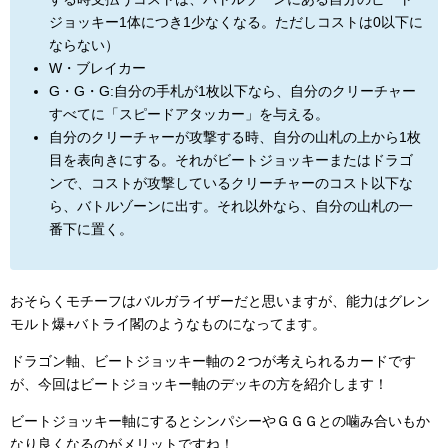
ジョッキー1体につき1少なくなる。ただしコストは0以下に
ならない）
W・ブレイカー
G・G・G:自分の手札が1枚以下なら、自分のクリーチャー
すべてに「スピードアタッカー」を与える。
自分のクリーチャーが攻撃する時、自分の山札の上から1枚
目を表向きにする。それがビートジョッキーまたはドラゴ
ンで、コストが攻撃しているクリーチャーのコスト以下な
ら、バトルゾーンに出す。それ以外なら、自分の山札の一
番下に置く。
おそらくモチーフはバルガライザーだと思いますが、能力はグレン
モルト爆+バトライ閣のようなものになってます。
ドラゴン軸、ビートジョッキー軸の２つが考えられるカードです
が、今回はビートジョッキー軸のデッキの方を紹介します！
ビートジョッキー軸にするとシンパシーやＧＧＧとの噛み合いもか
なり良くなるのがメリットですね！