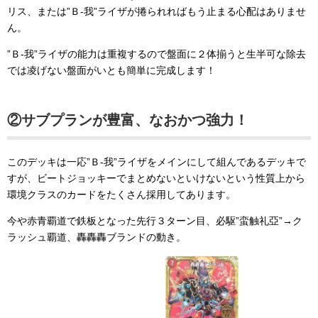
リス、または”Ｂ-我”ライザが捲られればもう止まる心配はありませ
ん。
”Ｂ-我”ライザの能力は重複するので盤面に２体揃うと生半可な除去
では凌げない盤面がいとも簡単に完成します！
②サブプランが豊富、なおかつ強力！
このデッキは一応”Ｂ-我”ライザをメインにして組んであるデッキで
すが、ビートジョッキーでまとめないといけないという性質上から
環境クラスのカードをたくさん採用してあります。
今や赤青覇道で鉄板となった先行３ターン目、必駆”蛮触礼亞”→ク
ラッシュ覇道、轟轟轟ブランドの動き。