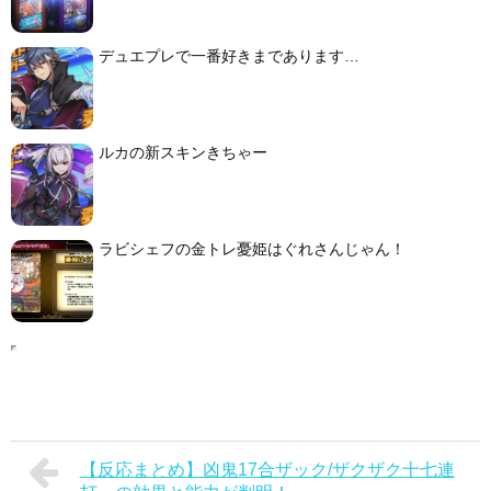
デュエプレで一番好きまであります…
ルカの新スキンきちゃー
ラビシェフの金トレ憂姫はぐれさんじゃん！
【反応まとめ】凶鬼17合ザック/ザクザク十七連