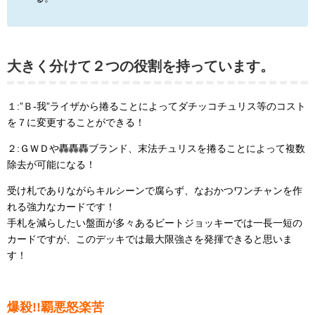
大きく分けて２つの役割を持っています。
１:”Ｂ-我”ライザから捲ることによってダチッコチュリス等のコスト
を７に変更することができる！
２:ＧＷＤや轟轟轟ブランド、末法チュリスを捲ることによって複数
除去が可能になる！
受け札でありながらキルシーンで腐らず、なおかつワンチャンを作
れる強力なカードです！
手札を減らしたい盤面が多々あるビートジョッキーでは一長一短の
カードですが、このデッキでは最大限強さを発揮できると思いま
す！
爆殺!!覇悪怒楽苦