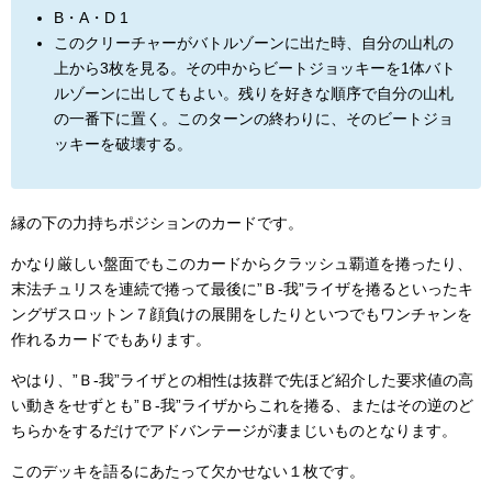
B・A・D 1
このクリーチャーがバトルゾーンに出た時、自分の山札の
上から3枚を見る。その中からビートジョッキーを1体バト
ルゾーンに出してもよい。残りを好きな順序で自分の山札
の一番下に置く。このターンの終わりに、そのビートジョ
ッキーを破壊する。
縁の下の力持ちポジションのカードです。
かなり厳しい盤面でもこのカードからクラッシュ覇道を捲ったり、
末法チュリスを連続で捲って最後に”Ｂ-我”ライザを捲るといったキ
ングザスロットン７顔負けの展開をしたりといつでもワンチャンを
作れるカードでもあります。
やはり、”Ｂ-我”ライザとの相性は抜群で先ほど紹介した要求値の高
い動きをせずとも”Ｂ-我”ライザからこれを捲る、またはその逆のど
ちらかをするだけでアドバンテージが凄まじいものとなります。
このデッキを語るにあたって欠かせない１枚です。