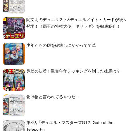
闇文明のデュエリスト&デュエルメイト・カードが続々
登場！《覇王の特権大使、キサラギ》を徹底紹介！
少年たちの癖を破壊しにかかってて草
鼻差の決着！重賞午年デッキングを制した雄馬は？
化け物と言われてるやつだ…
第3話「デュエル・マスターズGT2 -Gate of the
Teleport-」