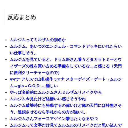
反応まとめ
ムルジムってミルザムの別名か
ムルジム、あいつのエンジェル・コマンドデッキにいれたらい
い仕事しそう。
ムルジムを見ていると、ドラム缶さん着々とタカラトミーとウ
ィザーズの株を買い占める準備をしているな…と感じる（天門
に便利クリーチャーなので）
4マナ アリスで山札操作 5マナ スターゲイズ・ゲート→ムルジ
ム→gio→G.O.D. …難しい
やっぱ名前的にムルジムさんミルザムリメイクやろ
ムルジム今見たけど結構いい感じそうやね
ムルジム破壊時にも発動するの偉いけど俺の天門には枠無さそ
う。連鎖させるなら手札からの方が強いし
ムルジムさんフォースアゲイン撃ちたくなるやつ
ムルジムって文字だけ見てムルムルのリメイクだと思い込んで