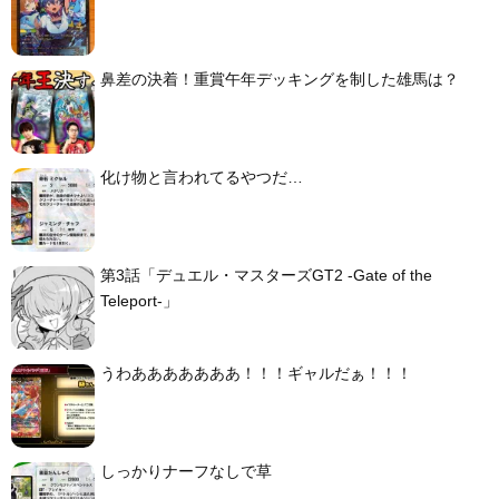
鼻差の決着！重賞午年デッキングを制した雄馬は？
化け物と言われてるやつだ…
第3話「デュエル・マスターズGT2 -Gate of the
Teleport-」
うわあああああああ！！！ギャルだぁ！！！
しっかりナーフなしで草