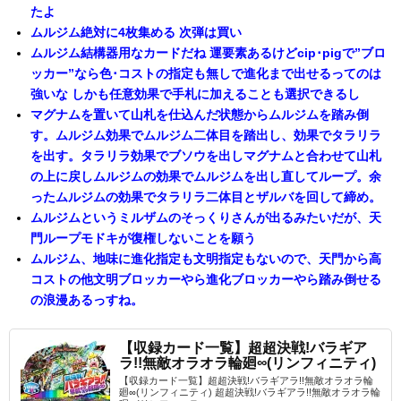
たよ
ムルジム絶対に4枚集める 次弾は買い
ムルジム結構器用なカードだね 運要素あるけどcip･pigで”ブロ
ッカー”なら色･コストの指定も無しで進化まで出せるってのは
強いな しかも任意効果で手札に加えることも選択できるし
マグナムを置いて山札を仕込んだ状態からムルジムを踏み倒
す。ムルジム効果でムルジム二体目を踏出し、効果でタラリラ
を出す。タラリラ効果でブソウを出しマグナムと合わせて山札
の上に戻しムルジムの効果でムルジムを出し直してループ。余
ったムルジムの効果でタラリラ二体目とザルバを回して締め。
ムルジムというミルザムのそっくりさんが出るみたいだが、天
門ループモドキが復権しないことを願う
ムルジム、地味に進化指定も文明指定もないので、天門から高
コストの他文明ブロッカーやら進化ブロッカーやら踏み倒せる
の浪漫あるっすね。
【収録カード一覧】超超決戦!バラギア
ラ!!無敵オラオラ輪廻∞(リンフィニティ)
【収録カード一覧】超超決戦!バラギアラ!!無敵オラオラ輪
廻∞(リンフィニティ) 超超決戦!バラギアラ!!無敵オラオラ輪