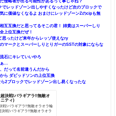
だ侵略者が出る可能性があるって事じゃね？
クでレッドゾーン出しやすくなったけど次のブロックで
に価値なくなるよ おまけにレッドゾーンZのcipも無
相互互換だと思ってるそこの君！ 姉貴はスーパーしり
全上位互換だぜ！
て思ったけど来年からレッゾ使えなry
のマークとスーパーしりとりガーのSSTの対象にならな
流石にキレていいやろ
ぁ…
、だって名前違うんだから
から ダビッドソンの上位互換
なら2ブロックでレッドゾーン出し易くなったな
超決戦!バラギアラ!!無敵オ
ニティ)
戦!バラギアラ!!無敵オラオラ輪
超決戦!バラギアラ!!無敵オラオラ