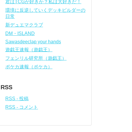
君はTCGが好きか？私は大好きだ！
環境に反逆していくデッキビルダーの
日常
新デュエマクラブ
DM・ISLAND
Sawasdeeclap your hands
遊戯王速報（遊戯王）
フェンリル研究所（遊戯王）
ポケカ速報（ポケカ）
RSS
RSS - 投稿
RSS - コメント