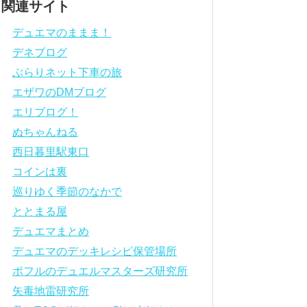
関連サイト
デュエマのままま！
デネブログ
ぶらりネット下車の旅
エザワのDMブログ
エリブログ！
ぬちゃんねる
西日暮里駅東口
コインは裏
巡りゆく季節のなかで
ととまる屋
デュエマまとめ
デュエマのデッキレシピ保管場所
ポフルのデュエルマスターズ研究所
矢毒地雷研究所