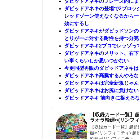
ダビッドアネキのフレーズ的にま
ダビッドアネキの登場で2ブロッ
レッドゾーン使えなくなるから一気
効にするし
ダビッドアネキがダビッドソンの
とりがーに対する耐性を持つ分完
ダビッドアネキ2ブロでレッゾっ
ダビッドアネキのメリット、右下
い事くらいしか思いつかない
今更同型再販のダビッドアネキは
ダビッドアネキ高騰するんやろな
ダビッドアネキは完全新規じゃん
ダビッドアネキはお尻に負けない
ダビッドアネキ 前向きに捉える
【収録カード一覧】超
ラオラ輪廻∞(リンフィ
【収録カード一覧】超超決
廻∞(リンフィニティ) 超
輪廻∞(リンフィニティ...