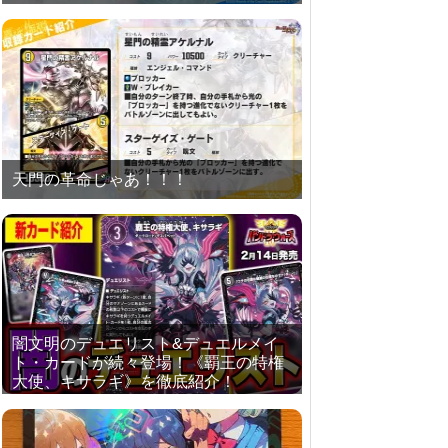
天門の革命じゃあ！！！
闇文明のデュエリスト&デュエルメイ
ト・カードが続々登場！《覇王の特権
大使、キサラギ》を徹底紹介！