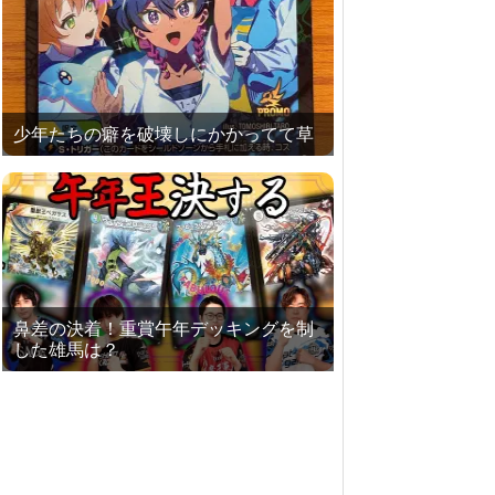
少年たちの癖を破壊しにかかってて草
鼻差の決着！重賞午年デッキングを制
した雄馬は？