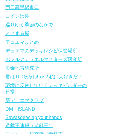
西日暮里駅東口
コインは裏
巡りゆく季節のなかで
ととまる屋
デュエマまとめ
デュエマのデッキレシピ保管場所
ポフルのデュエルマスターズ研究所
矢毒地雷研究所
君はTCGが好きか？私は大好きだ！
環境に反逆していくデッキビルダーの
日常
新デュエマクラブ
DM・ISLAND
Sawasdeeclap your hands
遊戯王速報（遊戯王）