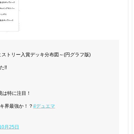
Sヒストリー入賞デッキ分布図～(円グラフ版)
!!
境は特に注目！
キ界最強か！？
#デュエマ
10月25日