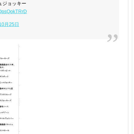
ュジョッキー
m/OpsQokTRrD
10月25日