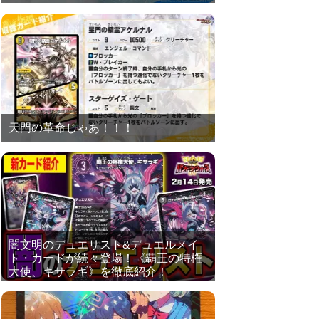
天門の革命じゃあ！！！
闇文明のデュエリスト&デュエルメイ
ト・カードが続々登場！《覇王の特権
大使、キサラギ》を徹底紹介！