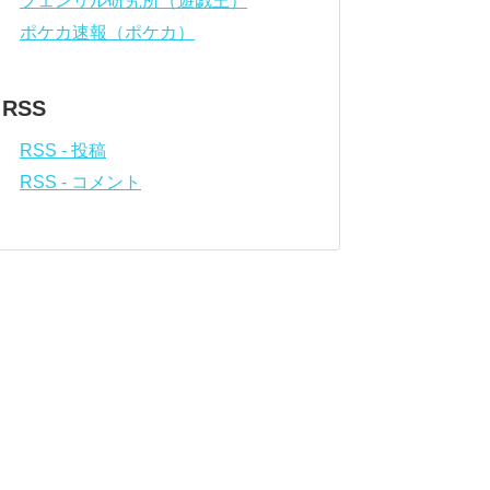
フェンリル研究所（遊戯王）
ポケカ速報（ポケカ）
RSS
RSS - 投稿
RSS - コメント