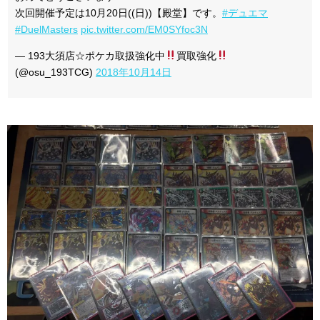
次回開催予定は10月20日((日))【殿堂】です。
#デュエマ
#DuelMasters
pic.twitter.com/EM0SYfoc3N
— 193大須店☆ポケカ取扱強化中
買取強化
(@osu_193TCG)
2018年10月14日