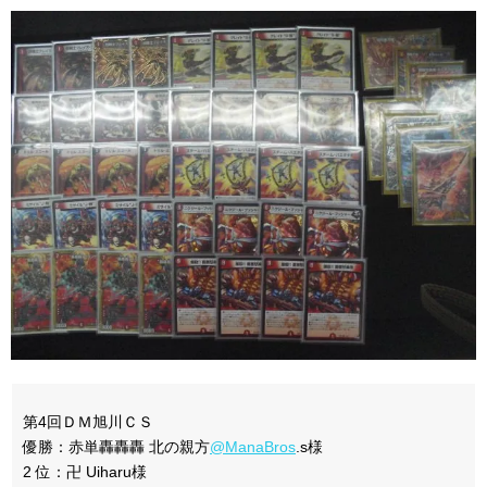
第4回ＤＭ旭川ＣＳ
優勝：赤単轟轟轟 北の親方
@ManaBros
.s様
2 位：卍 Uiharu様