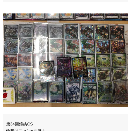
第34回鐘紡CS
優勝はニャンπ亜選手！