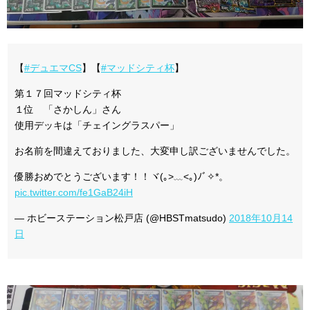
【
#デュエマCS
】【
#マッドシティ杯
】
第１７回マッドシティ杯
１位 「さかしん」さん
使用デッキは「チェイングラスパー」
お名前を間違えておりました、大変申し訳ございませんでした。
優勝おめでとうございます！！ヾ(｡>﹏<｡)ﾉﾞ✧*。
pic.twitter.com/fe1GaB24iH
— ホビーステーション松戸店 (@HBSTmatsudo)
2018年10月14
日