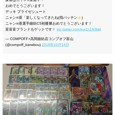
おめでとうございます！
デッキ ブライゼシュート
ニャンπ亜「楽しくなってきたね(指パッチン
)
ニャンπ亜選手鐘紡CS初優勝おめでとうございます！
富富富ブランドもゲットです！
pic.twitter.com/ew1h1N3bkl
— COMPOFF+高岡鐘紡店コンプオフ富山
(@compoff_kanebou)
2018年10月14日