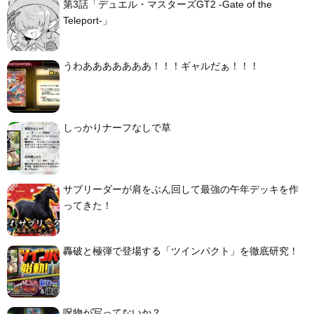
第3話「デュエル・マスターズGT2 -Gate of the
Teleport-」
うわあああああああ！！！ギャルだぁ！！！
しっかりナーフなしで草
サブリーダーが肩をぶん回して最強の午年デッキを作
ってきた！
轟破と極弾で登場する「ツインパクト」を徹底研究！
呪物が写ってないか？