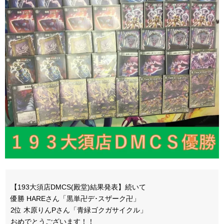
【193大須店DMCS(殿堂)結果発表】続いて
優勝 HAREさん「黒単卍デ･スザーク卍」
2位 木原りんPさん「青緑ゴクガサイクル」
おめでとうございます！！