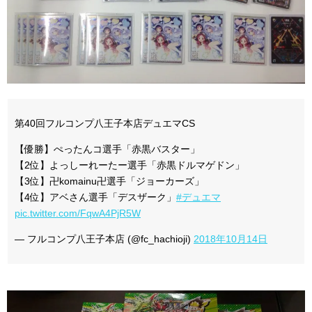
第40回フルコンプ八王子本店デュエマCS
【優勝】ぺったんコ選手「赤黒バスター」
【2位】よっしーれーたー選手「赤黒ドルマゲドン」
【3位】卍komainu卍選手「ジョーカーズ」
【4位】アベさん選手「デスザーク」
#デュエマ
pic.twitter.com/FqwA4PjR5W
— フルコンプ八王子本店 (@fc_hachioji)
2018年10月14日