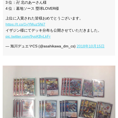
3 位：卍 北のあーさん様
4 位：墓地ソース 塁球LOVER様
上位に入賞された皆様おめでとうございます。
https://t.co/1yYMuzSNi7
イザジン様にてデッキ分布も公開させていただきました。
pic.twitter.com/9ypKByLkFr
— 旭川デュエマCS (@asahikawa_dm_cs)
2018年10月15日