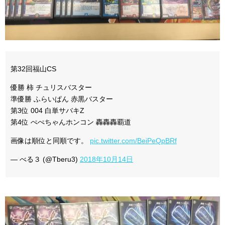
第32回福山CS
優勝 柿 チュリスバスター
準優勝 ふらいぱん 赤黒バスター
第3位 004 白単サバキZ
第4位 ぺぺちゃんホンコン 轟轟轟覇道
画像は順位と同順です。
pic.twitter.com/BeiPeQpBRf
— べる３ (@Tberu3)
2018年10月14日