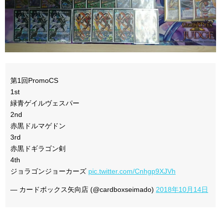
第1回PromoCS
1st
緑青ゲイルヴェスパー
2nd
赤黒ドルマゲドン
3rd
赤黒ドギラゴン剣
4th
ジョラゴンジョーカーズ
pic.twitter.com/Cnhgp9XJVh
— カードボックス矢向店 (@cardboxseimado)
2018年10月14日