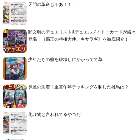
天門の革命じゃあ！！！
闇文明のデュエリスト&デュエルメイト・カードが続々
登場！《覇王の特権大使、キサラギ》を徹底紹介！
少年たちの癖を破壊しにかかってて草
鼻差の決着！重賞午年デッキングを制した雄馬は？
化け物と言われてるやつだ…