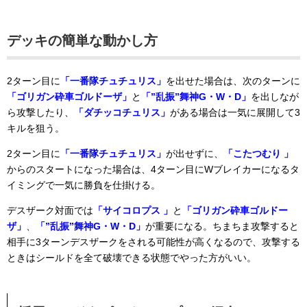
デッキの簡単な動かし方
2ターン目に
「一番隊チュチュリス」
を出せた場合は、次のターンに
「ゴリガン砕車ゴルドーザ」
と
「”乱振”舞神G・W・D」
を出しなが
ら攻撃したり、
「ダチッコチュリス」
がある場合は一気に展開して3
キルを狙う。
2ターン目に
「一番隊チュチュリス」
が出せずに、
「こたつむり 」
からのスタートになった場合は、4ターン目にWブレイカーになるタ
イミングで一気に勝負を仕掛ける。
デスザーク対面では
「サイコロプス 」
と
「ゴリガン砕車ゴルドー
ザ」
、
「”乱振”舞神G・W・D」
が重要になる。ちまちま攻撃すると
相手に3ターンデスザークをされる可能性が高くなるので、攻撃する
ときはシールドを全て破壊できる状態でやった方がいい。