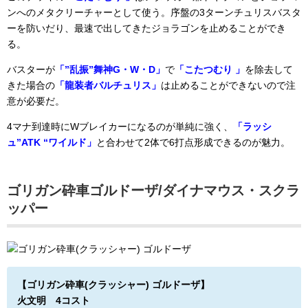
ンへのメタクリーチャーとして使う。序盤の3ターンチュリスバスタ
ーを防いだり、最速で出してきたジョラゴンを止めることができ
る。
バスターが
「”乱振”舞神G・W・D」
で
「こたつむり 」
を除去して
きた場合の
「龍装者バルチュリス」
は止めることができないので注
意が必要だ。
4マナ到達時にWブレイカーになるのが単純に強く、
「ラッシ
ュ”ATK “ワイルド」
と合わせて2体で6打点形成できるのが魅力。
ゴリガン砕車ゴルドーザ/ダイナマウス・スクラ
ッパー
【
ゴリガン砕車(クラッシャー) ゴルドーザ】
火文明 4コスト