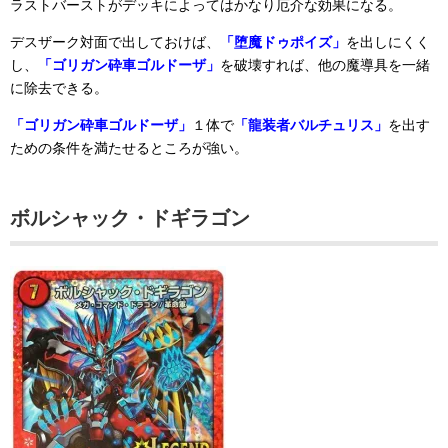
ラストバーストがデッキによってはかなり厄介な効果になる。
デスザーク対面で出しておけば、
「堕魔ドゥポイズ」
を出しにくく
し、
「ゴリガン砕車ゴルドーザ」
を破壊すれば、他の魔導具を一緒
に除去できる。
「ゴリガン砕車ゴルドーザ」
１体で
「龍装者バルチュリス」
を出す
ための条件を満たせるところが強い。
ボルシャック・ドギラゴン