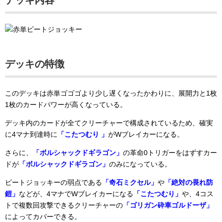
デッキの特徴
このデッキは赤単ゴゴゴより少し遅くなったかわりに、展開力と1枚
1枚のカードパワーが高くなっている。
デッキ内のカードが全てクリーチャーで構成されているため、確実
に4マナ到達時に
「こたつむり 」
がWブレイカーになる。
さらに、
「ボルシャックドギラゴン」
の革命0トリガーをはずすカー
ドが
「ボルシャックドギラゴン」
のみになっている。
ビートジョッキーの弱点である
「奇石ミクセル」
や
「絶対の畏れ防
鎧」
などが、4マナでWブレイカーになる
「こたつむり」
や、4コス
トで複数回攻撃できるクリーチャーの
「ゴリガン砕車ゴルドーザ」
によってカバーできる。