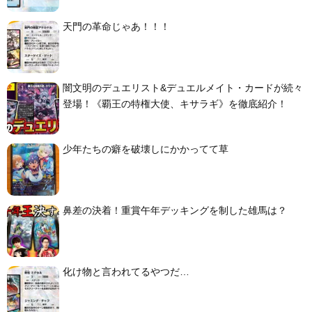
天門の革命じゃあ！！！
闇文明のデュエリスト&デュエルメイト・カードが続々
登場！《覇王の特権大使、キサラギ》を徹底紹介！
少年たちの癖を破壊しにかかってて草
鼻差の決着！重賞午年デッキングを制した雄馬は？
化け物と言われてるやつだ…