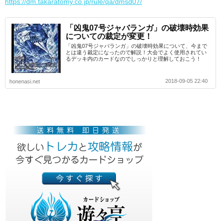
https://dm.takaratomy.co.jp/rule/qa/dmsd07/
「凶鬼07号ジャバランガ」の破壊時効果
についての裁定が変更！
「凶鬼07号ジャバランガ」の破壊時効果について、今まで
とは違う裁定になったので解説！大会でよく使用されてい
るデッキ内のカードなのでしっかりと理解しておこう！
2018-09-05 22:40
honenasi.net