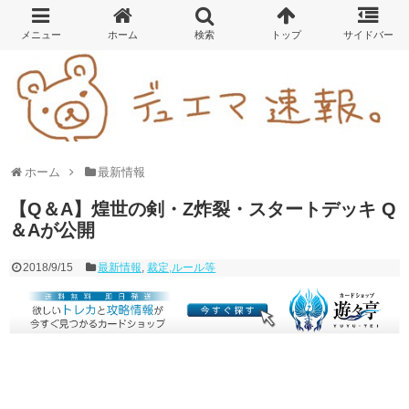
ホーム
最新情報
【Q＆A】煌世の剣・Z炸裂・スタートデッキ Q
＆Aが公開
2018/9/15
最新情報
,
裁定,ルール等