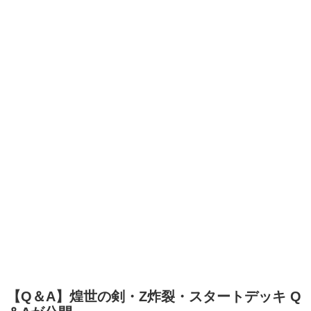
【Q＆A】煌世の剣・Z炸裂・スタートデッキ Q