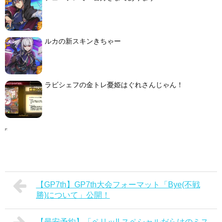
ルカの新スキンきちゃー
ラビシェフの金トレ憂姫はぐれさんじゃん！
【GP7th】GP7th大会フォーマット「Bye(不戦
勝)について」公開！
【最安予約】「ペリッ!! スペシャルだらけのミス