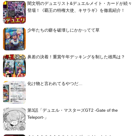
闇文明のデュエリスト&デュエルメイト・カードが続々
登場！《覇王の特権大使、キサラギ》を徹底紹介！
少年たちの癖を破壊しにかかってて草
鼻差の決着！重賞午年デッキングを制した雄馬は？
化け物と言われてるやつだ…
第3話「デュエル・マスターズGT2 -Gate of the
Teleport-」