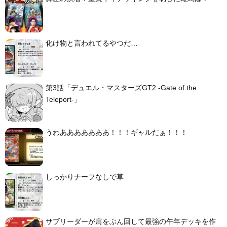
化け物と言われてるやつだ…
第3話「デュエル・マスターズGT2 -Gate of the
Teleport-」
うわあああああああ！！！ギャルだぁ！！！
しっかりナーフなしで草
サブリーダーが肩をぶん回して最強の午年デッキを作