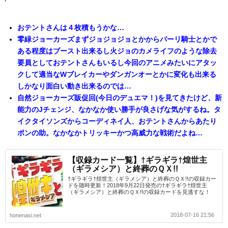
おテントさんは４枚積もうかな…
零緑ジョーカーズまずジョジョジョとかからパーリ騎士とかで
ある程度はブースト出来るし火ジョのカメライフのような除去
要員としておテントさんもいるし今回のアニメみたいにアタッ
クして適当なWブレイカーやダンガンオーとかに変化も出来る
しかなり面白い動き出来るのでは…
自然ジョーカーズ販促回(今日のデュエマ！)を見てきたけど、新
能力のJチェンジ、なかなか使い勝手が良さげな気がするね。タ
イクタイソンズからコーディネイ人、おテントさんからあたり
ポンの助。なかなかトリッキーかつ高威力な戦術だよね…
【収録カード一覧】†ギラギラ†煌世主
（ギラメシア）と終葬のＱＸ!!
†ギラギラ†煌世主（ギラメシア）と終葬のＱＸ!!の収録カー
ドを随時更新！2018年9月22日発売の†ギラギラ†煌世主
（ギラメシア）と終葬のＱＸ!!の収録カードを見逃すな！
2018-07-16 21:56
honenasi.net