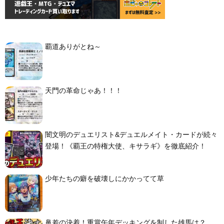
覇道ありがとね～
天門の革命じゃあ！！！
闇文明のデュエリスト&デュエルメイト・カードが続々
登場！《覇王の特権大使、キサラギ》を徹底紹介！
少年たちの癖を破壊しにかかってて草
鼻差の決着！重賞午年デッキングを制した雄馬は？