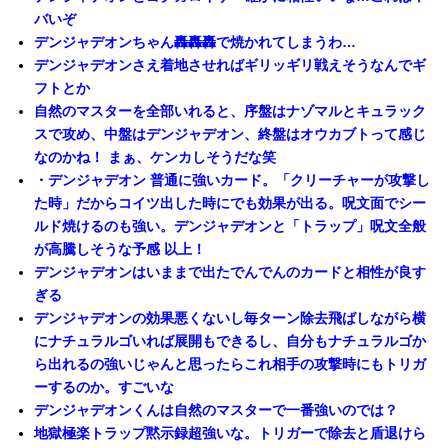
バいぞ
デンジャデオンちゃん轟轟轟で焼かれてしまうわ…
デンジャデオンさえ着地させればギリッギリ戦えそうなんでギ
フトとか
自然のマスターを全部いれると、序盤はナゾマルとキュラック
スで攻め、中盤はデンジャデオン、終盤はオウカブトって感じ
なのかね！ まぁ、ケンカしそうだな笑
・デンジャデオン 普通に強いカード。「クリーチャーが攻撃し
た時」だからコイツ出した時にでも効果が出る。呪文面でシー
ルド焼けるのも強い。デンジャデオンと「トラップ」呪文全般
が高騰しそうな予感 以上！
デンジャデオンはいままで出たでんでんのカードと相性が良す
ぎる
デンジャデオンの効果悪くないし毎ターン除去飛ばしながら横
にナチュラルゴいれば展開もできるし、自分もナチュラルゴか
ら出れるの強いじゃんと思ったらこれ相手の攻撃時にもトリガ
ーするのか。すごいな
デンジャデオンくんは自然のマスターで一番強いのでは？
地獄極楽トラップ黙示録超強いな。トリガーで除去と盾退けら