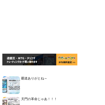
覇道ありがとね～
天門の革命じゃあ！！！