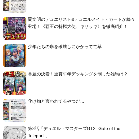
闇文明のデュエリスト&デュエルメイト・カードが続々
登場！《覇王の特権大使、キサラギ》を徹底紹介！
少年たちの癖を破壊しにかかってて草
鼻差の決着！重賞午年デッキングを制した雄馬は？
化け物と言われてるやつだ…
第3話「デュエル・マスターズGT2 -Gate of the
Teleport-」