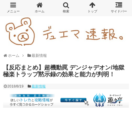
ホーム
最新情報
【反応まとめ】超機動罠 デンジャデオン/地獄
極楽トラップ黙示録の効果と能力が判明！
2018/8/19
最新情報