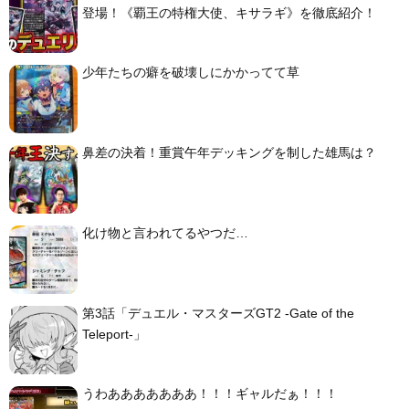
登場！《覇王の特権大使、キサラギ》を徹底紹介！
少年たちの癖を破壊しにかかってて草
鼻差の決着！重賞午年デッキングを制した雄馬は？
化け物と言われてるやつだ…
第3話「デュエル・マスターズGT2 -Gate of the
Teleport-」
うわあああああああ！！！ギャルだぁ！！！