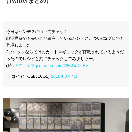
（Twitterまとめ）
今日はハンデスについてチェック
殿堂構築でも長いこと鎮座しているハンデス、ついに2ブロでも
登場しました！
2ブロックならではのカードやギミックが搭載されているようだ
ったのでレシピと共にチェックしてみましょー。
(続く
#デュエマ
pic.twitter.com/t2FeUdCdRv
— コバ (@kyubu16to1)
2018年8月7日