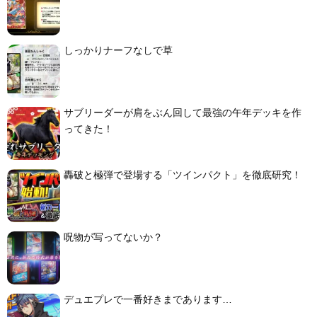
しっかりナーフなしで草
サブリーダーが肩をぶん回して最強の午年デッキを作
ってきた！
轟破と極弾で登場する「ツインパクト」を徹底研究！
呪物が写ってないか？
デュエプレで一番好きまであります…