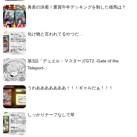
鼻差の決着！重賞午年デッキングを制した雄馬は？
化け物と言われてるやつだ…
第3話「デュエル・マスターズGT2 -Gate of the
Teleport-」
うわあああああああ！！！ギャルだぁ！！！
しっかりナーフなしで草