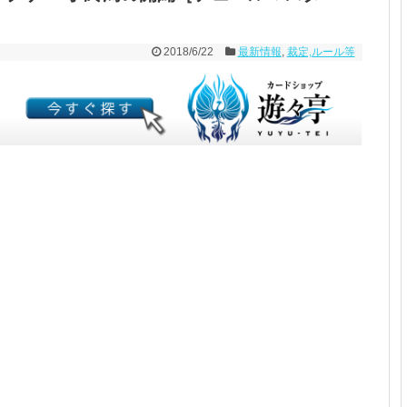
2018/6/22
最新情報
,
裁定,ルール等