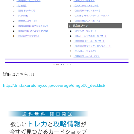
詳細はこちら↓↓↓
http://dm.takaratomy.co.jp/coverage/dmgp06_decklist/