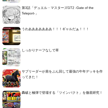
第3話「デュエル・マスターズGT2 -Gate of the
Teleport-」
うわあああああああ！！！ギャルだぁ！！！
しっかりナーフなしで草
サブリーダーが肩をぶん回して最強の午年デッキを作
ってきた！
轟破と極弾で登場する「ツインパクト」を徹底研究！