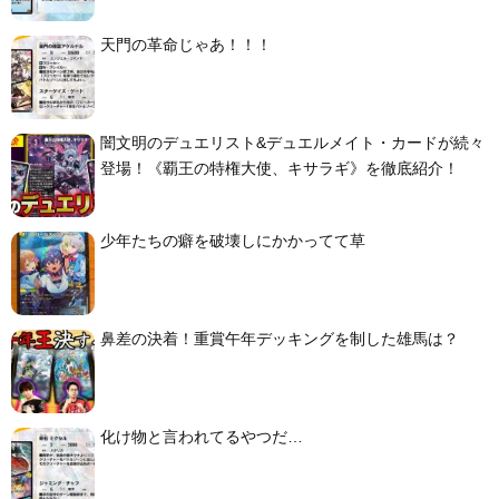
天門の革命じゃあ！！！
闇文明のデュエリスト&デュエルメイト・カードが続々
登場！《覇王の特権大使、キサラギ》を徹底紹介！
少年たちの癖を破壊しにかかってて草
鼻差の決着！重賞午年デッキングを制した雄馬は？
化け物と言われてるやつだ…