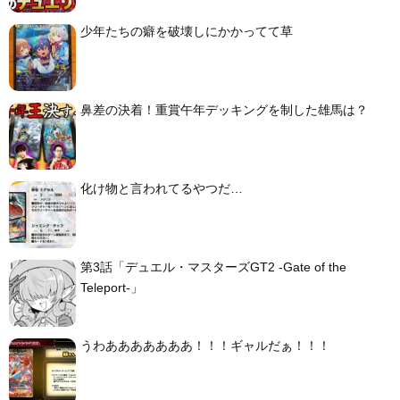
少年たちの癖を破壊しにかかってて草
鼻差の決着！重賞午年デッキングを制した雄馬は？
化け物と言われてるやつだ…
第3話「デュエル・マスターズGT2 -Gate of the
Teleport-」
うわあああああああ！！！ギャルだぁ！！！