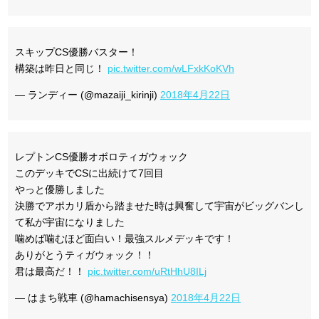
スキップCS優勝バスター！
構築は昨日と同じ！
pic.twitter.com/wLFxkKoKVh
— ランディー (@mazaiji_kirinji)
2018年4月22日
レプトンCS優勝オボロティガウォック
このデッキでCSに出続けて7回目
やっと優勝しました
決勝でアポカリ盾から踏ませた時は興奮して宇宙がビッグバンし
て私が宇宙になりました
噛めば噛むほど面白い！最強スルメデッキです！
ありがとうティガウォック！！
君は最高だ！！
pic.twitter.com/uRtHhU8ILj
— はまち戦車 (@hamachisensya)
2018年4月22日