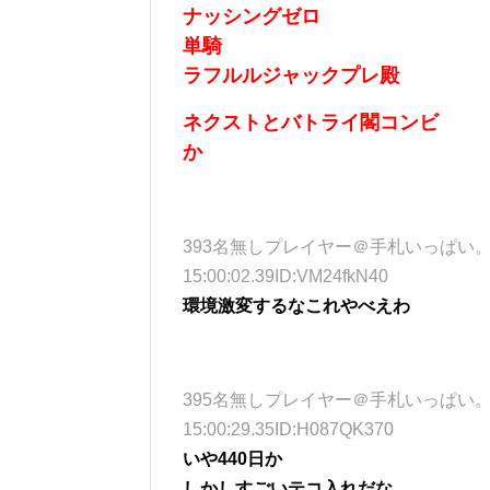
ナッシングゼロ
単騎
ラフルル
ジャックプレ殿
ネクストとバトライ閣コンビ
か
393名無しプレイヤー＠手札いっぱい。 (ﾜｯﾁｮｲ
15:00:02.39ID:VM24fkN40
環境激変するなこれやべえわ
395名無しプレイヤー＠手札いっぱい。 (ﾜｯﾁｮｲ
15:00:29.35ID:H087QK370
いや440日か
しかしすごいテコ入れだな