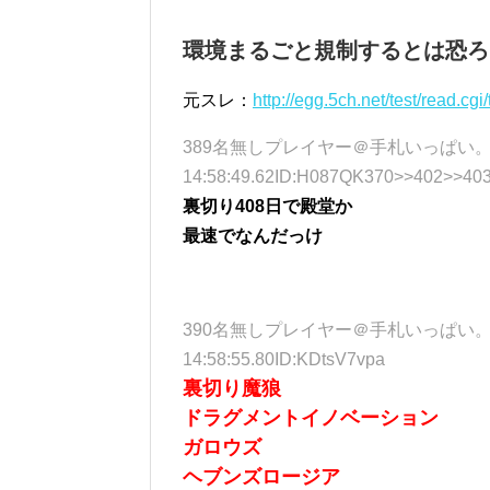
環境まるごと規制するとは恐ろ
元スレ：
http://egg.5ch.net/test/read.c
389名無しプレイヤー＠手札いっぱい。 (ﾜｯﾁｮｲ
14:58:49.62ID:H087QK370>>402>>40
裏切り408日で殿堂か
最速でなんだっけ
390名無しプレイヤー＠手札いっぱい。 (ｱｳｱｳｵ
14:58:55.80ID:KDtsV7vpa
裏切り魔狼
ドラグメントイノベーション
ガロウズ
ヘブンズロージア