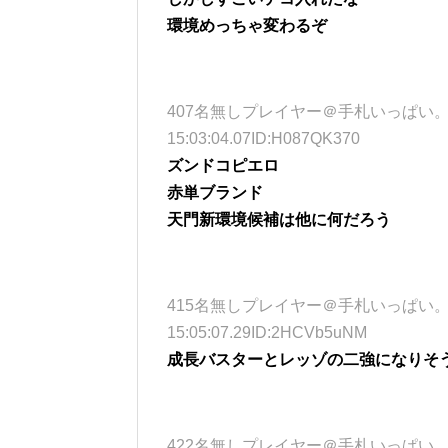
環境めっちゃ変わるぞ
407名無しプレイヤー＠手札いっぱい。 (ﾜｯﾁｮｲ
15:03:04.07ID:H087QK370
ズンドコピエロ
赤単ブランド
天門
新環境候補は他に何だろう
415名無しプレイヤー＠手札いっぱい。 (ﾜﾝﾐﾝｸ
15:05:07.29ID:2HCVb5uNM
成長バスターとレッゾの二強になりそ
422名無しプレイヤー＠手札いっぱい。 (ﾜｯﾁｮｲ