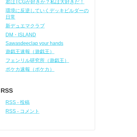
君はTCGが好きか？私は大好きだ！
環境に反逆していくデッキビルダーの
日常
新デュエマクラブ
DM・ISLAND
Sawasdeeclap your hands
遊戯王速報（遊戯王）
フェンリル研究所（遊戯王）
ポケカ速報（ポケカ）
RSS
RSS - 投稿
RSS - コメント