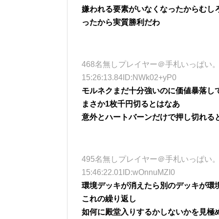
嫌われる要素がいなくなったからむし
ったから実質勝利だわ
468名無しプレイヤー＠手札いっぱい。 (ﾜｯﾁｮｲ 
15:26:13.84ID:NWk02+yP0
モルネクまだ十分強いのに価値暴落し
まさか1枚千円切るとはなあ
意外とハートバーンだけで押し切れる
495名無しプレイヤー＠手札いっぱい。 (ﾜｯﾁｮｲ
15:46:22.01ID:wOnnuMZI0
環境デッキが消えたら別のデッキが環
これの繰り返し
如何に殿堂入りするかしないかを見極