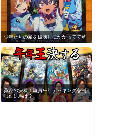
少年たちの癖を破壊しにかかってて草
鼻差の決着！重賞午年デッキングを制
した雄馬は？