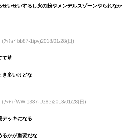
ろせいせいするし火の粉やメンデルスゾーンやられなか
bb87-1ipv)2018/01/28(日)
てて草
とき多いけどな
WW 1387-Uz8e)2018/01/28(日)
境デッキになる
めるかが重要だな