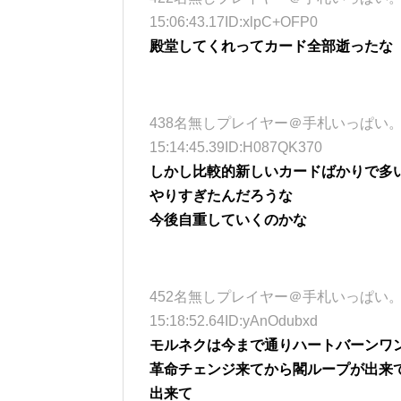
15:06:43.17ID:xlpC+OFP0
殿堂してくれってカード全部逝ったな
438名無しプレイヤー＠手札いっぱい。 (ﾜｯﾁｮｲ
15:14:45.39ID:H087QK370
しかし比較的新しいカードばかりで多
やりすぎたんだろうな
今後自重していくのかな
452名無しプレイヤー＠手札いっぱい。 (ｽﾌｯ S
15:18:52.64ID:yAnOdubxd
モルネクは今まで通りハートバーンワ
革命チェンジ来てから閣ループが出来
出来て