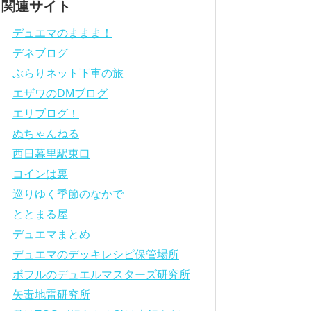
関連サイト
デュエマのままま！
デネブログ
ぶらりネット下車の旅
エザワのDMブログ
エリブログ！
ぬちゃんねる
西日暮里駅東口
コインは裏
巡りゆく季節のなかで
ととまる屋
デュエマまとめ
デュエマのデッキレシピ保管場所
ポフルのデュエルマスターズ研究所
矢毒地雷研究所