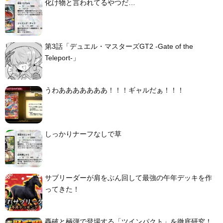
化け物と言われてるやつだ…
第3話「デュエル・マスターズGT2 -Gate of the
Teleport-」
うわあああああああ！！！ギャルだぁ！！！
しっかりナーフなしで草
サブリーダーが肩をぶん回して最強の午年デッキを作
ってきた！
轟破と極弾で登場する「ツインパクト」を徹底研究！