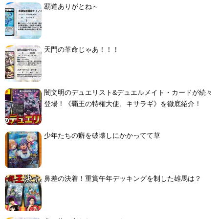
覇道ありがとね～
天門の革命じゃあ！！！
闇文明のデュエリスト&デュエルメイト・カードが続々
登場！《覇王の特権大使、キサラギ》を徹底紹介！
少年たちの癖を破壊しにかかってて草
鼻差の決着！重賞午年デッキングを制した雄馬は？