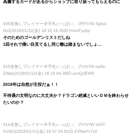
高騰するカードがあるからショップに取り扱ってもらえるのに
409名無しプレイヤー＠手札いっぱい。 (ｻｻｸｯﾃﾛﾛ Spbd-
tXiJ)2018/01/12(金) 18:10:16.35ID:HrimFyy6p
そのためのゴールデンリストだしね
1回それで痛い目見てるし同じ轍は踏まないでしょ…
410名無しプレイヤー＠手札いっぱい。 (ﾜｯﾁｮｲW ea0e-
ZWat)2018/01/12(金) 18:16:44.38ID:sxnQylEW0
2018年は自然が主役だぁ！！
不待遇の文明なのに大丈夫か？ドラゴン絶滅といいＤＭを終わらせ
たいのか？
414名無しプレイヤー＠手札いっぱい。 (ﾜｯﾁｮｲW a597-
GVdO)2018/01/12(金) 18:37:04.81ID:ZVNwYx7v0