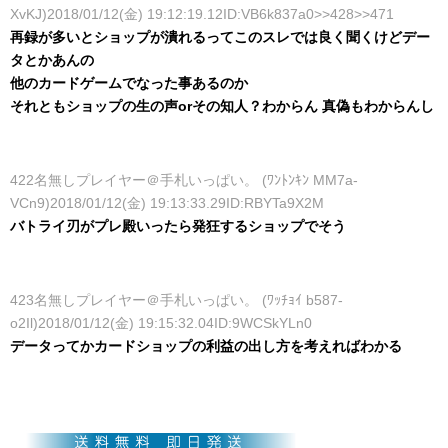
XvKJ)2018/01/12(金) 19:12:19.12ID:VB6k837a0>>428>>471
再録が多いとショップが潰れるってこのスレでは良く聞くけどデー
タとかあんの
他のカードゲームでなった事あるのか
それともショップの生の声orその知人？
わからん 真偽もわからんし
422名無しプレイヤー＠手札いっぱい。 (ﾜﾝﾄﾝｷﾝ MM7a-
VCn9)2018/01/12(金) 19:13:33.29ID:RBYTa9X2M
バトライ刃がプレ殿いったら発狂するショップでそう
423名無しプレイヤー＠手札いっぱい。 (ﾜｯﾁｮｲ b587-
o2Il)2018/01/12(金) 19:15:32.04ID:9WCSkYLn0
データってかカードショップの利益の出し方を考えればわかる