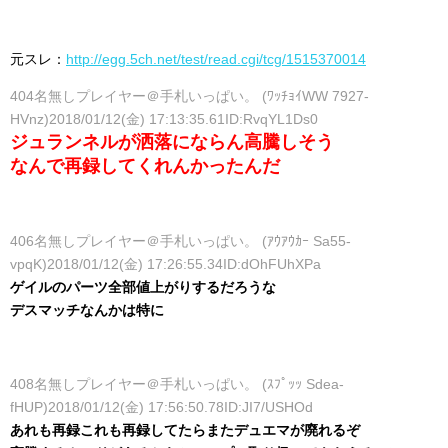
元スレ：
http://egg.5ch.net/test/read.cgi/tcg/1515370014
404名無しプレイヤー＠手札いっぱい。 (ﾜｯﾁｮｲWW 7927-
HVnz)2018/01/12(金) 17:13:35.61ID:RvqYL1Ds0
ジュランネルが洒落にならん高騰しそう
なんで再録してくれんかったんだ
406名無しプレイヤー＠手札いっぱい。 (ｱｳｱｳｶｰ Sa55-
vpqK)2018/01/12(金) 17:26:55.34ID:dOhFUhXPa
ゲイルのパーツ全部値上がりするだろうな
デスマッチなんかは特に
408名無しプレイヤー＠手札いっぱい。 (ｽﾌﾟｯｯ Sdea-
fHUP)2018/01/12(金) 17:56:50.78ID:JI7/USHOd
あれも再録これも再録してたらまたデュエマが廃れるぞ