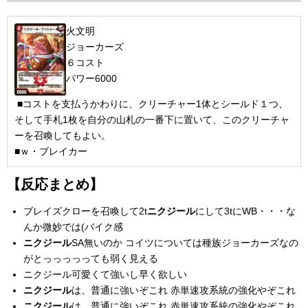
火文明
ジョーカーズ
６コスト
パワー6000
■コストを支払うかわりに、クリーチャー1体とシールド１つ、
そして手札1枚を自分の山札の一番下に置いて、このクリーチャ
ーを召喚してもよい。
■ｗ・ブレイカー
【反応まとめ】
ブレイズクローを召喚して2t
ニクジール
にして3tにWB・・・な
んか微妙では(バイク感
ニクジール
SA無いのか コイツについては種族ジョーカーズなの
がとっっっっっても弱く見える
ニクジール可愛くて強いし早く欲しい
ニクジール
は、普通に強いぞこれ 赤単速攻系統の強化やぞこれ
ニクジール
は、普通に強いぞこれ 赤単速攻系統の強化やぞこれ