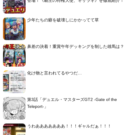
登場！《覇王の特権大使、キサラギ》を徹底紹介！
少年たちの癖を破壊しにかかってて草
鼻差の決着！重賞午年デッキングを制した雄馬は？
化け物と言われてるやつだ…
第3話「デュエル・マスターズGT2 -Gate of the
Teleport-」
うわあああああああ！！！ギャルだぁ！！！