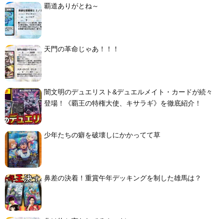
覇道ありがとね～
天門の革命じゃあ！！！
闇文明のデュエリスト&デュエルメイト・カードが続々
登場！《覇王の特権大使、キサラギ》を徹底紹介！
少年たちの癖を破壊しにかかってて草
鼻差の決着！重賞午年デッキングを制した雄馬は？