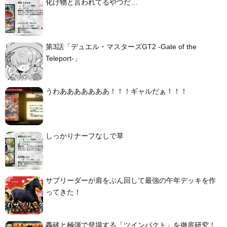
化け物と言われてるやつだ…
第3話「デュエル・マスターズGT2 -Gate of the
Teleport-」
うわあああああああ！！！ギャルだぁ！！！
しっかりナーフなしで草
サブリーダーが肩をぶん回して最強の午年デッキを作
ってきた！
轟破と極弾で登場する「ツインパクト」を徹底研究！