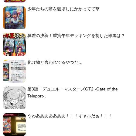
少年たちの癖を破壊しにかかってて草
鼻差の決着！重賞午年デッキングを制した雄馬は？
化け物と言われてるやつだ…
第3話「デュエル・マスターズGT2 -Gate of the
Teleport-」
うわあああああああ！！！ギャルだぁ！！！