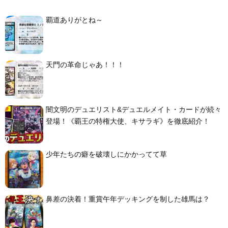
覇道ありがとね～
天門の革命じゃあ！！！
闇文明のデュエリスト&デュエルメイト・カードが続々
登場！《覇王の特権大使、キサラギ》を徹底紹介！
少年たちの癖を破壊しにかかってて草
鼻差の決着！重賞午年デッキングを制した雄馬は？