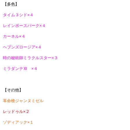
【多色】
タイム３シド×４
レインボースパーク×４
カーネル×４
ヘブンズロージア×４
時の秘術師ミラクルスター×３
ミラダンテⅫ ×４
【その他】
革命槍ジャンヌミゼル
レッドゥル×２
ゾディアック×１