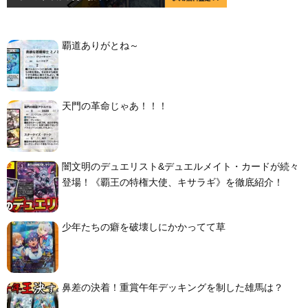
覇道ありがとね～
天門の革命じゃあ！！！
闇文明のデュエリスト&デュエルメイト・カードが続々
登場！《覇王の特権大使、キサラギ》を徹底紹介！
少年たちの癖を破壊しにかかってて草
鼻差の決着！重賞午年デッキングを制した雄馬は？