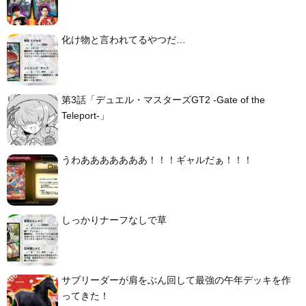
化け物と言われてるやつだ…
第3話「デュエル・マスターズGT2 -Gate of the
Teleport-」
うわあああああああ！！！ギャルだぁ！！！
しっかりナーフなしで草
サブリーダーが肩をぶん回して最強の午年デッキを作
ってきた！