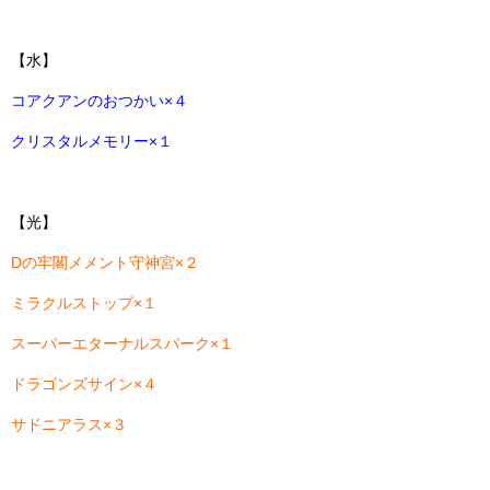
【水】
コアクアンのおつかい×４
クリスタルメモリー×１
【光】
Dの牢閣メメント守神宮×２
ミラクルストップ×１
スーパーエターナルスパーク×１
ドラゴンズサイン×４
サドニアラス×３