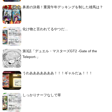
鼻差の決着！重賞午年デッキングを制した雄馬は？
化け物と言われてるやつだ…
第3話「デュエル・マスターズGT2 -Gate of the
Teleport-」
うわあああああああ！！！ギャルだぁ！！！
しっかりナーフなしで草