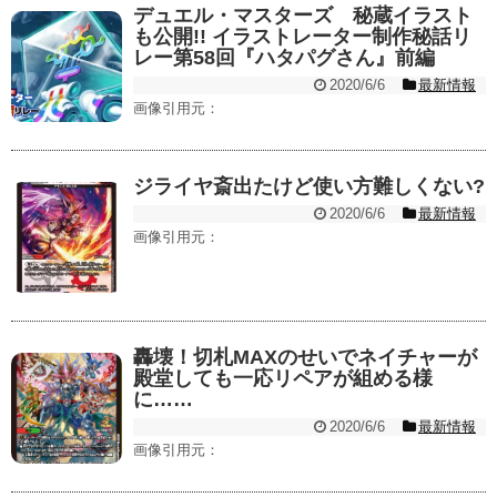
デュエル・マスターズ 秘蔵イラスト
も公開!! イラストレーター制作秘話リ
レー第58回『ハタパグさん』前編
2020/6/6
最新情報
画像引用元：
ジライヤ斎出たけど使い方難しくない?
2020/6/6
最新情報
画像引用元：
轟壊！切札MAXのせいでネイチャーが
殿堂しても一応リペアが組める様
に……
2020/6/6
最新情報
画像引用元：