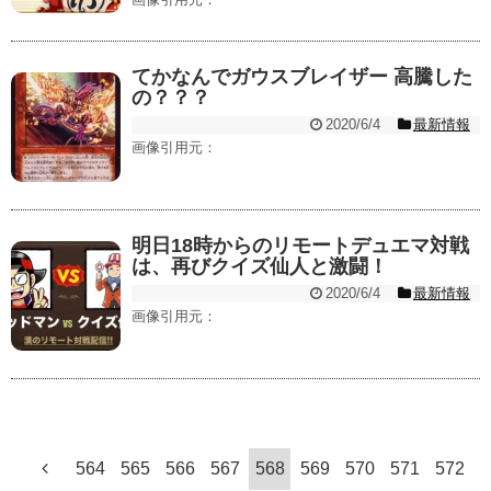
てかなんでガウスブレイザー 高騰した
の？？？
2020/6/4
最新情報
画像引用元：
明日18時からのリモートデュエマ対戦
は、再びクイズ仙人と激闘！
2020/6/4
最新情報
画像引用元：
564
565
566
567
568
569
570
571
572