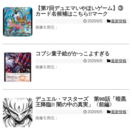
【第7回デュエマいやほいゲーム】③
カード名候補はこちら!!マーク
2020/6/5
最新情報
画像引用元：
コブシ童子絵がかっこよすぎる
2020/6/5
最新情報
画像引用元：
デュエル・マスターズ 第98話「暗黒
王降臨!! 闇の中の真実」〈前編〉
2020/6/5
最新情報
画像引用元：