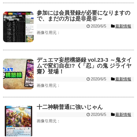
参加には会員登録が必要になりますの
で、まだの方は是非是非～
2020/6/5
最新情報
画像引用元：
デュエマ妄想構築録 vol.23-3 ～鬼タイ
ムで変幻自在!?《「忍」の鬼 ジライヤ
齋》登場！
2020/6/5
最新情報
画像引用元：
十二神騎普通に強いじゃん
2020/6/5
最新情報
画像引用元：